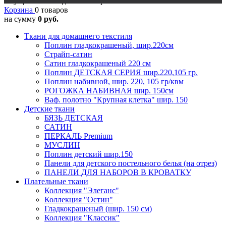
Осуществляется доставка в регионы
Корзина
0 товаров
на сумму
0 руб.
Ткани для домашнего текстиля
Поплин гладкокрашеный, шир.220см
Страйп-сатин
Сатин гладкокрашеный 220 см
Поплин ДЕТСКАЯ СЕРИЯ шир.220,105 гр.
Поплин набивной, шир. 220, 105 гр/квм
РОГОЖКА НАБИВНАЯ шир. 150см
Ваф. полотно "Крупная клетка" шир. 150
Детские ткани
БЯЗЬ ДЕТСКАЯ
САТИН
ПЕРКАЛЬ Premium
МУСЛИН
Поплин детский шир.150
Панели для детского постельного белья (на отрез)
ПАНЕЛИ ДЛЯ НАБОРОВ В КРОВАТКУ
Плательные ткани
Коллекция "Элеганс"
Коллекция "Остин"
Гладкокрашеный (шир. 150 см)
Коллекция "Классик"