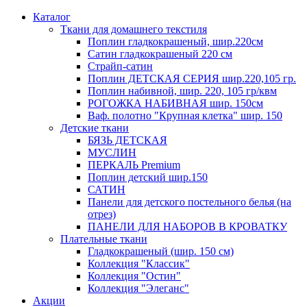
Каталог
Ткани для домашнего текстиля
Поплин гладкокрашеный, шир.220см
Сатин гладкокрашеный 220 см
Страйп-сатин
Поплин ДЕТСКАЯ СЕРИЯ шир.220,105 гр.
Поплин набивной, шир. 220, 105 гр/квм
РОГОЖКА НАБИВНАЯ шир. 150см
Ваф. полотно "Крупная клетка" шир. 150
Детские ткани
БЯЗЬ ДЕТСКАЯ
МУСЛИН
ПЕРКАЛЬ Premium
Поплин детский шир.150
САТИН
Панели для детского постельного белья (на
отрез)
ПАНЕЛИ ДЛЯ НАБОРОВ В КРОВАТКУ
Плательные ткани
Гладкокрашеный (шир. 150 см)
Коллекция "Классик"
Коллекция "Остин"
Коллекция "Элеганс"
Акции