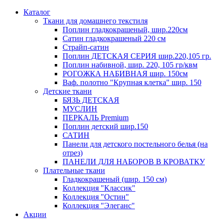
Каталог
Ткани для домашнего текстиля
Поплин гладкокрашеный, шир.220см
Сатин гладкокрашеный 220 см
Страйп-сатин
Поплин ДЕТСКАЯ СЕРИЯ шир.220,105 гр.
Поплин набивной, шир. 220, 105 гр/квм
РОГОЖКА НАБИВНАЯ шир. 150см
Ваф. полотно "Крупная клетка" шир. 150
Детские ткани
БЯЗЬ ДЕТСКАЯ
МУСЛИН
ПЕРКАЛЬ Premium
Поплин детский шир.150
САТИН
Панели для детского постельного белья (на
отрез)
ПАНЕЛИ ДЛЯ НАБОРОВ В КРОВАТКУ
Плательные ткани
Гладкокрашеный (шир. 150 см)
Коллекция "Классик"
Коллекция "Остин"
Коллекция "Элеганс"
Акции