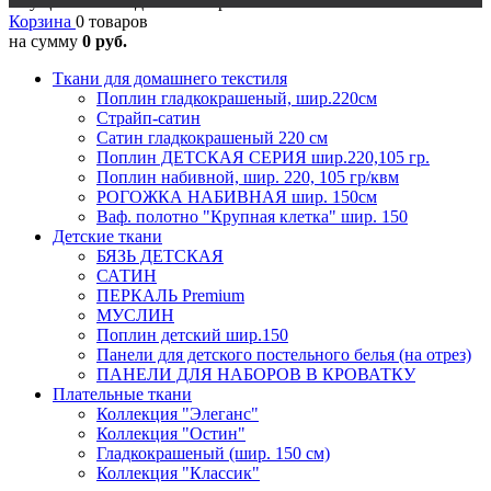
Осуществляется доставка в регионы
Корзина
0 товаров
на сумму
0 руб.
Ткани для домашнего текстиля
Поплин гладкокрашеный, шир.220см
Страйп-сатин
Сатин гладкокрашеный 220 см
Поплин ДЕТСКАЯ СЕРИЯ шир.220,105 гр.
Поплин набивной, шир. 220, 105 гр/квм
РОГОЖКА НАБИВНАЯ шир. 150см
Ваф. полотно "Крупная клетка" шир. 150
Детские ткани
БЯЗЬ ДЕТСКАЯ
САТИН
ПЕРКАЛЬ Premium
МУСЛИН
Поплин детский шир.150
Панели для детского постельного белья (на отрез)
ПАНЕЛИ ДЛЯ НАБОРОВ В КРОВАТКУ
Плательные ткани
Коллекция "Элеганс"
Коллекция "Остин"
Гладкокрашеный (шир. 150 см)
Коллекция "Классик"