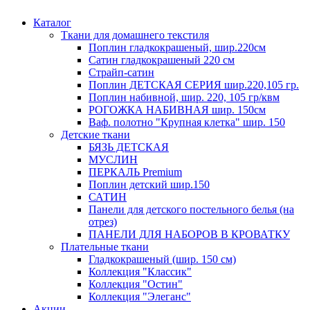
Каталог
Ткани для домашнего текстиля
Поплин гладкокрашеный, шир.220см
Сатин гладкокрашеный 220 см
Страйп-сатин
Поплин ДЕТСКАЯ СЕРИЯ шир.220,105 гр.
Поплин набивной, шир. 220, 105 гр/квм
РОГОЖКА НАБИВНАЯ шир. 150см
Ваф. полотно "Крупная клетка" шир. 150
Детские ткани
БЯЗЬ ДЕТСКАЯ
МУСЛИН
ПЕРКАЛЬ Premium
Поплин детский шир.150
САТИН
Панели для детского постельного белья (на
отрез)
ПАНЕЛИ ДЛЯ НАБОРОВ В КРОВАТКУ
Плательные ткани
Гладкокрашеный (шир. 150 см)
Коллекция "Классик"
Коллекция "Остин"
Коллекция "Элеганс"
Акции