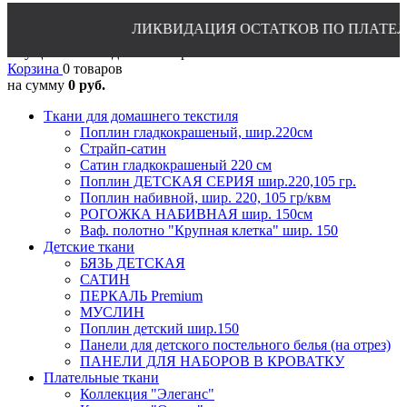
ЛИКВИДАЦИЯ ОСТАТКОВ ПО ПЛАТЕЛЬНО-БЛ
8(4932)24-51-34 (многоканальный)
Осуществляется доставка в регионы
Корзина
0 товаров
на сумму
0 руб.
Ткани для домашнего текстиля
Поплин гладкокрашеный, шир.220см
Страйп-сатин
Сатин гладкокрашеный 220 см
Поплин ДЕТСКАЯ СЕРИЯ шир.220,105 гр.
Поплин набивной, шир. 220, 105 гр/квм
РОГОЖКА НАБИВНАЯ шир. 150см
Ваф. полотно "Крупная клетка" шир. 150
Детские ткани
БЯЗЬ ДЕТСКАЯ
САТИН
ПЕРКАЛЬ Premium
МУСЛИН
Поплин детский шир.150
Панели для детского постельного белья (на отрез)
ПАНЕЛИ ДЛЯ НАБОРОВ В КРОВАТКУ
Плательные ткани
Коллекция "Элеганс"