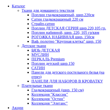
Каталог
Ткани для домашнего текстиля
Поплин гладкокрашеный, шир.220см
Сатин гладкокрашеный 220 см
Страйп-сатин
Поплин ДЕТСКАЯ СЕРИЯ шир.220,105 гр.
Поплин набивной, шир. 220, 105 гр/квм
РОГОЖКА НАБИВНАЯ шир. 150см
Ваф. полотно "Крупная клетка" шир. 150
Детские ткани
БЯЗЬ ДЕТСКАЯ
МУСЛИН
ПЕРКАЛЬ Premium
Поплин детский шир.150
САТИН
Панели для детского постельного белья (на
отрез)
ПАНЕЛИ ДЛЯ НАБОРОВ В КРОВАТКУ
Плательные ткани
Гладкокрашеный (шир. 150 см)
Коллекция "Классик"
Коллекция "Остин"
Коллекция "Элеганс"
Акции