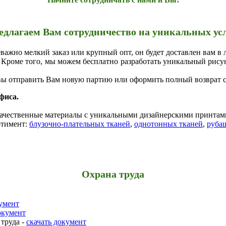
длагаем Вам сотрудничество на уникальных ус
важно мелкий заказ или крупный опт, он будет доставлен вам в 
Кроме того, мы можем бесплатно разработать уникальный рисун
овы отправить Вам новую партию или оформить полный возврат с
фиса.
качественные материалы с уникальными дизайнерскими принтам
ртимент:
блузочно-плательных тканей
,
однотонных тканей
,
руба
Охрана труда
кумент
окумент
труда -
скачать документ