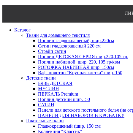
ЛИКВИДАЦИЯ
Каталог
Ткани для домашнего текстиля
Поплин гладкокрашеный, шир.220см
Сатин гладкокрашеный 220 см
Страйп-сатин
Поплин ДЕТСКАЯ СЕРИЯ шир.220,105 гр.
Поплин набивной, шир. 220, 105 гр/квм
РОГОЖКА НАБИВНАЯ шир. 150см
Ваф. полотно "Крупная клетка" шир. 150
Детские ткани
БЯЗЬ ДЕТСКАЯ
МУСЛИН
ПЕРКАЛЬ Premium
Поплин детский шир.150
САТИН
Панели для детского постельного белья (на от
ПАНЕЛИ ДЛЯ НАБОРОВ В КРОВАТКУ
Плательные ткани
Гладкокрашеный (шир. 150 см)
Коллекция "Классик"