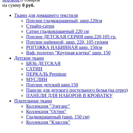
на сумму
0 руб.
Ткани для домашнего текстиля
Поплин гладкокрашеный, шир.220см
Страйп-сатин
Сатин гладкокрашеный 220 см
Поплин ДЕТСКАЯ СЕРИЯ шир.220,105 гр.
Поплин набивной, шир. 220, 105 гр/квм
РОГОЖКА НАБИВНАЯ шир. 150см
Ваф. полотно "Крупная клетка" шир. 150
Детские ткани
БЯЗЬ ДЕТСКАЯ
САТИН
ПЕРКАЛЬ Premium
МУСЛИН
Поплин детский шир.150
Панели для детского постельного белья (на отрез)
ПАНЕЛИ ДЛЯ НАБОРОВ В КРОВАТКУ
Плательные ткани
Коллекция "Элеганс"
Коллекция "Остин"
Гладкокрашеный (шир. 150 см)
Коллекция "Классик"