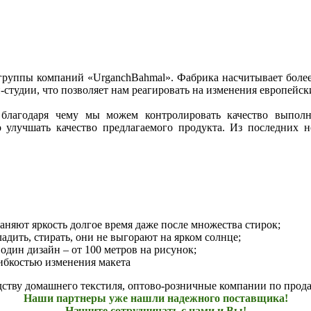
уппы компаний «UrganchBahmal». Фабрика насчитывает более 7
-студии, что позволяет нам реагировать на изменения европейс
 благодаря чему мы можем контролировать качество выполн
улучшать качество предлагаемого продукта. Из последних 
аняют яркость долгое время даже после множества стирок;
адить, стирать, они не выгорают на ярком солнце;
один дизайн – от 100 метров на рисунок;
ибкостью изменения макета
ству домашнего текстиля, оптово-розничные компании по прода
Наши партнеры уже нашли надежного поставщика!
Начните сотрудничать с нами и Вы!