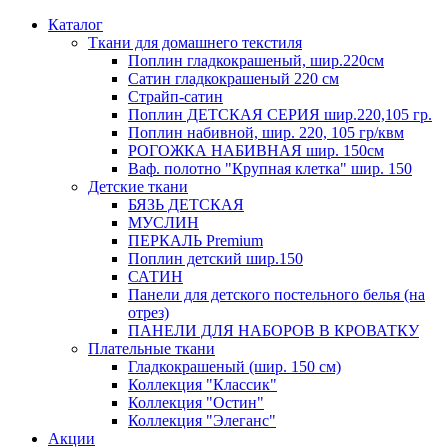
Каталог
Ткани для домашнего текстиля
Поплин гладкокрашеный, шир.220см
Сатин гладкокрашеный 220 см
Страйп-сатин
Поплин ДЕТСКАЯ СЕРИЯ шир.220,105 гр.
Поплин набивной, шир. 220, 105 гр/квм
РОГОЖКА НАБИВНАЯ шир. 150см
Ваф. полотно "Крупная клетка" шир. 150
Детские ткани
БЯЗЬ ДЕТСКАЯ
МУСЛИН
ПЕРКАЛЬ Premium
Поплин детский шир.150
САТИН
Панели для детского постельного белья (на
отрез)
ПАНЕЛИ ДЛЯ НАБОРОВ В КРОВАТКУ
Плательные ткани
Гладкокрашеный (шир. 150 см)
Коллекция "Классик"
Коллекция "Остин"
Коллекция "Элеганс"
Акции