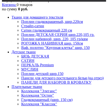
Осуществляется доставка в регионы
Корзина
0 товаров
на сумму
0 руб.
Ткани для домашнего текстиля
Поплин гладкокрашеный, шир.220см
Страйп-сатин
Сатин гладкокрашеный 220 см
Поплин ДЕТСКАЯ СЕРИЯ шир.220,105 гр.
Поплин набивной, шир. 220, 105 гр/квм
РОГОЖКА НАБИВНАЯ шир. 150см
Ваф. полотно "Крупная клетка" шир. 150
Детские ткани
БЯЗЬ ДЕТСКАЯ
САТИН
ПЕРКАЛЬ Premium
МУСЛИН
Поплин детский шир.150
Панели для детского постельного белья (на отрез)
ПАНЕЛИ ДЛЯ НАБОРОВ В КРОВАТКУ
Плательные ткани
Коллекция "Элеганс"
Коллекция "Остин"
Гладкокрашеный (шир. 150 см)
Коллекция "Классик"