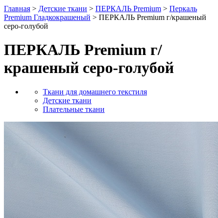
Главная
>
Детские ткани
>
ПЕРКАЛЬ Premium
>
Перкаль
Premium Гладкокрашеный
> ПЕРКАЛЬ Premium г/крашеный
серо-голубой
ПЕРКАЛЬ Premium г/
крашеный серо-голубой
Ткани для домашнего текстиля
Детские ткани
Плательные ткани