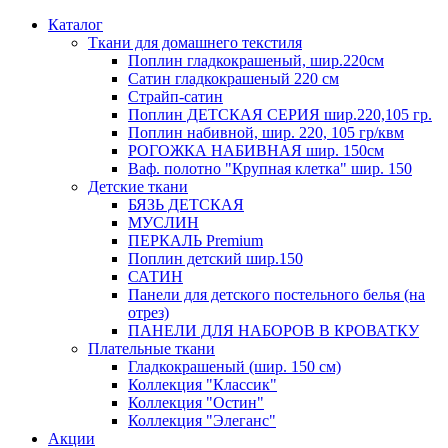
Каталог
Ткани для домашнего текстиля
Поплин гладкокрашеный, шир.220см
Сатин гладкокрашеный 220 см
Страйп-сатин
Поплин ДЕТСКАЯ СЕРИЯ шир.220,105 гр.
Поплин набивной, шир. 220, 105 гр/квм
РОГОЖКА НАБИВНАЯ шир. 150см
Ваф. полотно "Крупная клетка" шир. 150
Детские ткани
БЯЗЬ ДЕТСКАЯ
МУСЛИН
ПЕРКАЛЬ Premium
Поплин детский шир.150
САТИН
Панели для детского постельного белья (на
отрез)
ПАНЕЛИ ДЛЯ НАБОРОВ В КРОВАТКУ
Плательные ткани
Гладкокрашеный (шир. 150 см)
Коллекция "Классик"
Коллекция "Остин"
Коллекция "Элеганс"
Акции