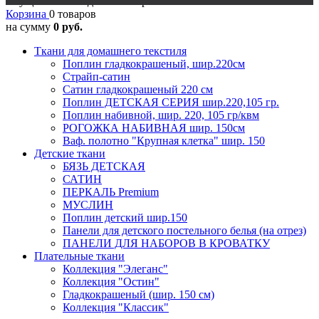
Осуществляется доставка в регионы
Корзина
0 товаров
на сумму
0 руб.
Ткани для домашнего текстиля
Поплин гладкокрашеный, шир.220см
Страйп-сатин
Сатин гладкокрашеный 220 см
Поплин ДЕТСКАЯ СЕРИЯ шир.220,105 гр.
Поплин набивной, шир. 220, 105 гр/квм
РОГОЖКА НАБИВНАЯ шир. 150см
Ваф. полотно "Крупная клетка" шир. 150
Детские ткани
БЯЗЬ ДЕТСКАЯ
САТИН
ПЕРКАЛЬ Premium
МУСЛИН
Поплин детский шир.150
Панели для детского постельного белья (на отрез)
ПАНЕЛИ ДЛЯ НАБОРОВ В КРОВАТКУ
Плательные ткани
Коллекция "Элеганс"
Коллекция "Остин"
Гладкокрашеный (шир. 150 см)
Коллекция "Классик"