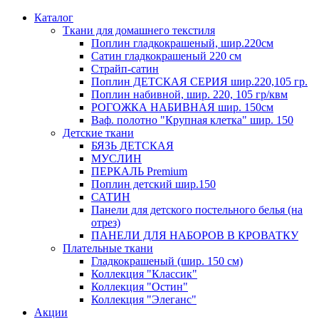
Каталог
Ткани для домашнего текстиля
Поплин гладкокрашеный, шир.220см
Сатин гладкокрашеный 220 см
Страйп-сатин
Поплин ДЕТСКАЯ СЕРИЯ шир.220,105 гр.
Поплин набивной, шир. 220, 105 гр/квм
РОГОЖКА НАБИВНАЯ шир. 150см
Ваф. полотно "Крупная клетка" шир. 150
Детские ткани
БЯЗЬ ДЕТСКАЯ
МУСЛИН
ПЕРКАЛЬ Premium
Поплин детский шир.150
САТИН
Панели для детского постельного белья (на
отрез)
ПАНЕЛИ ДЛЯ НАБОРОВ В КРОВАТКУ
Плательные ткани
Гладкокрашеный (шир. 150 см)
Коллекция "Классик"
Коллекция "Остин"
Коллекция "Элеганс"
Акции