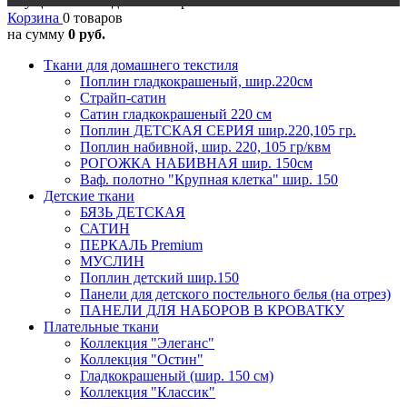
Осуществляется доставка в регионы
Корзина
0 товаров
на сумму
0 руб.
Ткани для домашнего текстиля
Поплин гладкокрашеный, шир.220см
Страйп-сатин
Сатин гладкокрашеный 220 см
Поплин ДЕТСКАЯ СЕРИЯ шир.220,105 гр.
Поплин набивной, шир. 220, 105 гр/квм
РОГОЖКА НАБИВНАЯ шир. 150см
Ваф. полотно "Крупная клетка" шир. 150
Детские ткани
БЯЗЬ ДЕТСКАЯ
САТИН
ПЕРКАЛЬ Premium
МУСЛИН
Поплин детский шир.150
Панели для детского постельного белья (на отрез)
ПАНЕЛИ ДЛЯ НАБОРОВ В КРОВАТКУ
Плательные ткани
Коллекция "Элеганс"
Коллекция "Остин"
Гладкокрашеный (шир. 150 см)
Коллекция "Классик"