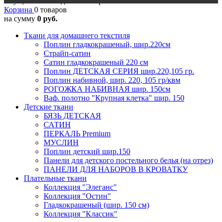
Осуществляется доставка в регионы
Корзина
0 товаров
на сумму
0 руб.
Ткани для домашнего текстиля
Поплин гладкокрашеный, шир.220см
Страйп-сатин
Сатин гладкокрашеный 220 см
Поплин ДЕТСКАЯ СЕРИЯ шир.220,105 гр.
Поплин набивной, шир. 220, 105 гр/квм
РОГОЖКА НАБИВНАЯ шир. 150см
Ваф. полотно "Крупная клетка" шир. 150
Детские ткани
БЯЗЬ ДЕТСКАЯ
САТИН
ПЕРКАЛЬ Premium
МУСЛИН
Поплин детский шир.150
Панели для детского постельного белья (на отрез)
ПАНЕЛИ ДЛЯ НАБОРОВ В КРОВАТКУ
Плательные ткани
Коллекция "Элеганс"
Коллекция "Остин"
Гладкокрашеный (шир. 150 см)
Коллекция "Классик"