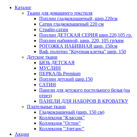
Каталог
Ткани для домашнего текстиля
Поплин гладкокрашеный, шир.220см
Сатин гладкокрашеный 220 см
Страйп-сатин
Поплин ДЕТСКАЯ СЕРИЯ шир.220,105 гр.
Поплин набивной, шир. 220, 105 гр/квм
РОГОЖКА НАБИВНАЯ шир. 150см
Ваф. полотно "Крупная клетка" шир. 150
Детские ткани
БЯЗЬ ДЕТСКАЯ
МУСЛИН
ПЕРКАЛЬ Premium
Поплин детский шир.150
САТИН
Панели для детского постельного белья (на
отрез)
ПАНЕЛИ ДЛЯ НАБОРОВ В КРОВАТКУ
Плательные ткани
Гладкокрашеный (шир. 150 см)
Коллекция "Классик"
Коллекция "Остин"
Коллекция "Элеганс"
Акции